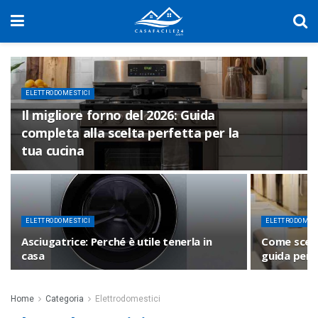
ELETTRODOMESTICI
Il migliore forno del 2026: Guida
completa alla scelta perfetta per la
tua cucina
ELETTRODOMESTICI
ELETTRODOMES
Asciugatrice: Perché è utile tenerla in
Come scegl
casa
guida per 
Home
Categoria
Elettrodomestici