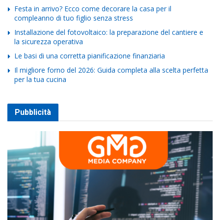
Festa in arrivo? Ecco come decorare la casa per il
compleanno di tuo figlio senza stress
Installazione del fotovoltaico: la preparazione del cantiere e
la sicurezza operativa
Le basi di una corretta pianificazione finanziaria
Il migliore forno del 2026: Guida completa alla scelta perfetta
per la tua cucina
Pubblicità