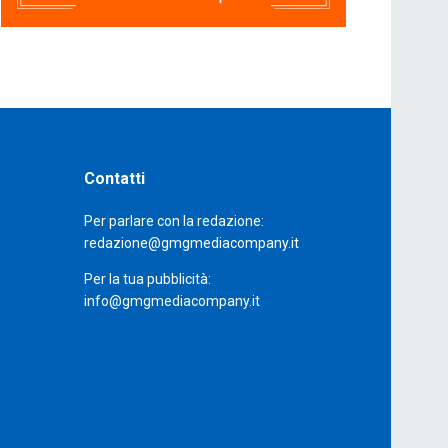
Contatti
Per parlare con la redazione:
redazione@gmgmediacompany.it
Per la tua pubblicità:
info@gmgmediacompany.it