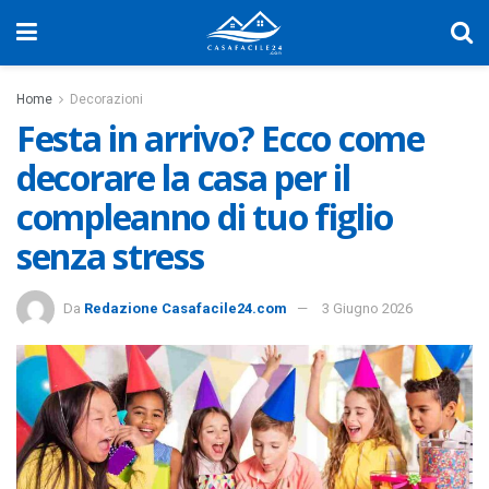
Home
Decorazioni
Festa in arrivo? Ecco come
decorare la casa per il
compleanno di tuo figlio
senza stress
Da
Redazione Casafacile24.com
3 Giugno 2026