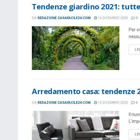
Tendenze giardino 2021: tutte
DA
REDAZIONE CASAFACILE24.COM
16 DICEMBRE 2020
0
Per v
nessu
LE
Arredamento casa: tendenze 
DA
REDAZIONE CASAFACILE24.COM
15 DICEMBRE 2020
0
Il nu
L'imp
LE