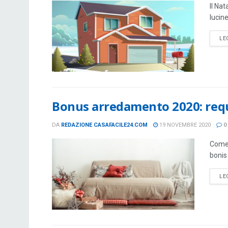
Il Na
lucine
LE
Bonus arredamento 2020: requ
DA
REDAZIONE CASAFACILE24.COM
19 NOVEMBRE 2020
0
Come 
bonis 
LE