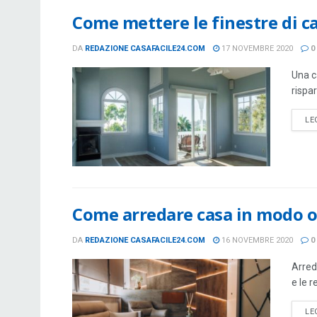
Come mettere le finestre di ca
DA
REDAZIONE CASAFACILE24.COM
17 NOVEMBRE 2020
0
Una c
rispa
LE
Come arredare casa in modo o
DA
REDAZIONE CASAFACILE24.COM
16 NOVEMBRE 2020
0
Arred
e le 
LE