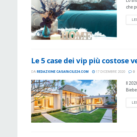
Lo sha
che p
LE
Le 5 case dei vip più costose 
DA
REDAZIONE CASAFACILE24.COM
17 DICEMBRE 2020
0
Il 202
Biebe
LE