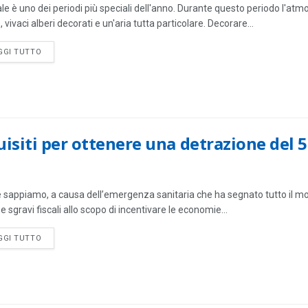
tale è uno dei periodi più speciali dell'anno. Durante questo periodo l'a
, vivaci alberi decorati e un'aria tutta particolare. Decorare...
DETAILS
GGI TUTTO
isiti per ottenere una detrazione del 
sappiamo, a causa dell’emergenza sanitaria che ha segnato tutto il mondo
e sgravi fiscali allo scopo di incentivare le economie...
DETAILS
GGI TUTTO