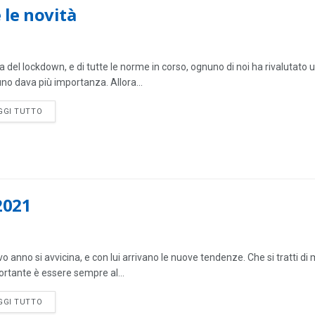
 le novità
ia del lockdown, e di tutte le norme in corso, ognuno di noi ha rivalutato
no dava più importanza. Allora...
DETAILS
GGI TUTTO
2021
ovo anno si avvicina, e con lui arrivano le nuove tendenze. Che si tratti 
ortante è essere sempre al...
DETAILS
GGI TUTTO