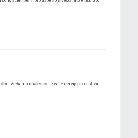
i sono scelti per il loro aspetto invecchiato e usurato,
ollari. Vediamo quali sono le case dei vip più costose.