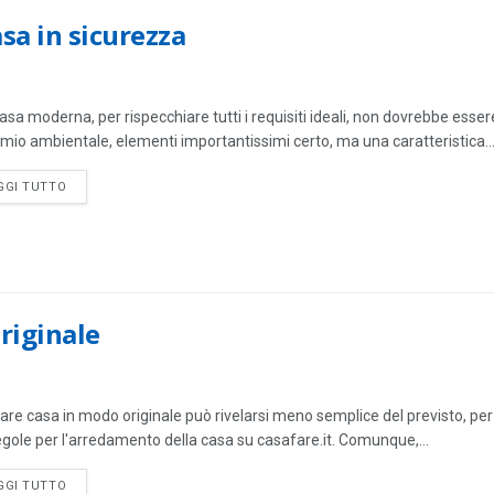
sa in sicurezza
asa moderna, per rispecchiare tutti i requisiti ideali, non dovrebbe esser
rmio ambientale, elementi importantissimi certo, ma una caratteristica..
DETAILS
GGI TUTTO
riginale
are casa in modo originale può rivelarsi meno semplice del previsto, per 
regole per l'arredamento della casa su casafare.it. Comunque,...
DETAILS
GGI TUTTO