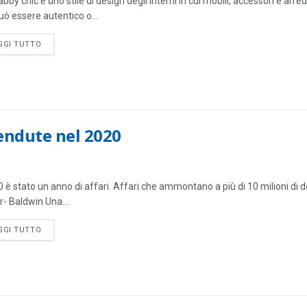
bby chic è uno stile di design degli interni in cui mobili, accessori e arred
uò essere autentico o...
DETAILS
GGI TUTTO
vendute nel 2020
0 è stato un anno di affari. Affari che ammontano a più di 10 milioni di d
r- Baldwin Una...
DETAILS
GGI TUTTO