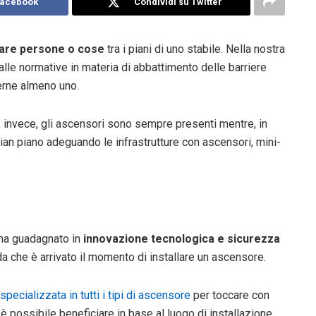
Facebook
Condividi su Twitter
are persone o cose
tra i piani di uno stabile. Nella nostra
alle normative in materia di abbattimento delle barriere
verne almeno uno.
, invece, gli ascensori sono sempre presenti mentre, in
pian piano adeguando le infrastrutture con ascensori, mini-
e ha guadagnato in
innovazione tecnologica e sicurezza
a che è arrivato il momento di installare un ascensore.
specializzata in tutti i tipi di ascensore
per toccare con
 è possibile beneficiare in base al luogo di installazione.