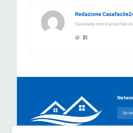
Redazione Casafacile
Casafacile.com è un portale di 
Netwo