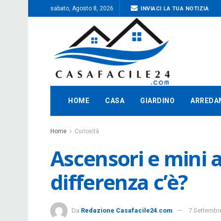
sabato, Agosto 8, 2026
INVIACI LA TUA NOTIZIA
HOME
CASA
GIARDINO
ARREDA
Home
Curiosità
Ascensori e mini 
differenza c’è?
Da
Redazione Casafacile24.com
7 Settembr